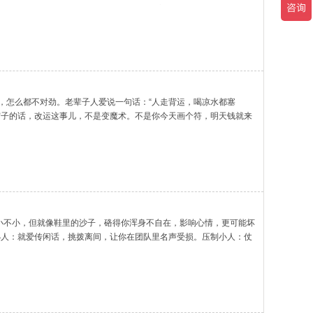
。怎么判断自己是不是被借了？不用整那些玄乎的。你自
，怎么都不对劲。老辈子人爱说一句话：“人走背运，喝凉水都塞
窝子的话，改运这事儿，不是变魔术。不是你今天画个符，明天钱就来
？在道教看来，一个人的运气，像是一条河。有时候是顺风顺
小不小，但就像鞋里的沙子，硌得你浑身不自在，影响心情，更可能坏
舌小人：就爱传闲话，挑拨离间，让你在团队里名声受损。压制小人：仗
的好事。如果你最近感觉莫名其妙地被人针对，或者