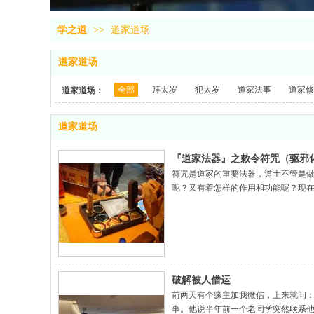
学之道
>>
道家道场
道家道场
全部
拜太岁
犯太岁
道家法事
道家修
道家道场：
道家道场
『道家法器』之敕令符咒（驱邪
符咒是道家的重要法器，道士不管是
呢？又有着怎样的作用和功能呢？现
老君敕令印的敕令符，就具备了老君
破解被人借运
前两天有个缘主加我微信，上来就问：
事。他说半年前一个老同学突然联系他