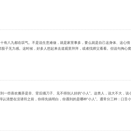
你的气场、运势偷偷引到自己身上去。不是你小气，是你那点精气神被人当充电宝用了
十有八九都在叹气。不是说生意难做，就是家里事多，要么就是自己这身体、这心情
那股子无力感。这时候，好多人想起来去道观里拜拜，或者找师父看看。但说句掏心
不是道家的理儿。咱们聊聊这里面几个实在的道道。一、先搞明白，啥叫“时运不济”
到一些喜欢搬弄是非、背后捅刀子、见不得别人好的“小人”。这类人，说大不大，说
先得认清楚在没请符之前，你得先搞明白，你遇到的是哪种“小人”。通常分三种：口
，抢你功劳，让你出头无路。嫉妒小人：看你过得好他就难受，暗地里使绊子，破坏你