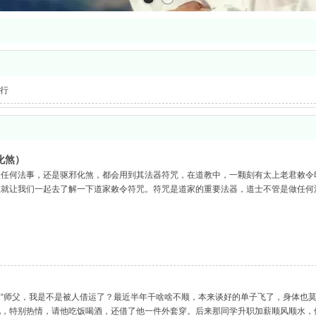
行
化煞）
做任何法事，还是驱邪化煞，都会用到其法器符咒，在道教中，一颗刻有太上老君敕令
在就让我们一起去了解一下道家敕令符咒。符咒是道家的重要法器，道士不管是做任何
的威力。那么，道家敕令符咒到底是什么呢？又有着怎样的作用和功能呢？现在就让我
“师父，我是不是被人借运了？最近半年干啥啥不顺，本来谈好的单子飞了，身体也莫
，特别热情，请他吃饭喝酒，还借了他一件外套穿。后来那同学升职加薪顺风顺水，他