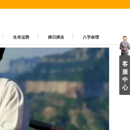
生肖运势
择日择吉
八字命理
客
服
中
心