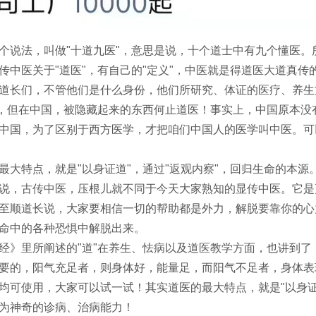
个说法，叫做"十道九医"，意思是说，十个道士中有九个懂医
传中医关于"道医"，有自己的"定义"，中医就是得道医大道真传
道长们，不管他们是什么身份，他们所研究、体证的医疗、养生
"，但在中国，被隐藏起来的东西何止道医！事实上，中国原本没
中国，为了区别于西方医学，才把咱们中国人的医学叫中医。可
最大特点，就是"以身证道"，通过"返观内察"，回归生命的本
说，古传中医，压根儿就不同于今天大家熟知的显传中医。它是
至顺道长说，大家要相信一切的帮助都是外力，解脱要靠你的心
命中的各种恐惧中解脱出来。
经》里所阐述的"道"在养生、怯病以及道医教学方面，也讲到
要的，阳气充足者，则身体好，能量足，而阳气不足者，身体表
均可使用，大家可以试一试！其实道医的最大特点，就是"以身证
为神奇的诊病、治病能力！