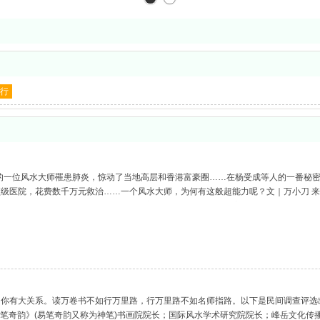
行
行的一位风水大师罹患肺炎，惊动了当地高层和香港富豪圈……在杨受成等人的一番秘
级医院，花费数千万元救治……一个风水大师，为何有这般超能力呢？文｜万小刀 来
水触电，一发不可收拾，于是，其父就专门请了两位大师面授机宜。此后，他还去青城
你有大关系。读万卷书不如行万里路，行万里路不如名师指路。以下是民间调查评选出的
笔奇韵》(易笔奇韵又称为神笔)书画院院长；国际风水学术研究院院长；峰岳文化传播公司董