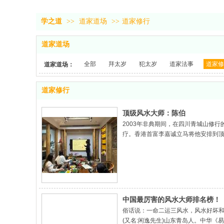
学之道
>>
道家道场
>>
道家修行
道家道场
全部
拜太岁
犯太岁
道家法事
道家修
道家道场：
道家修行
顶级风水大师：陈伯
2003年非典期间，在四川青城山修
疗。香港首富李嘉诚立马将他安排到顶
过一个街边的算命摊，开始对玄学风
中国最厉害的风水大师排名榜！
俗话说：一命二运三风水，风水好坏和
(又名:闲逸先生)山东青岛人。中华《易