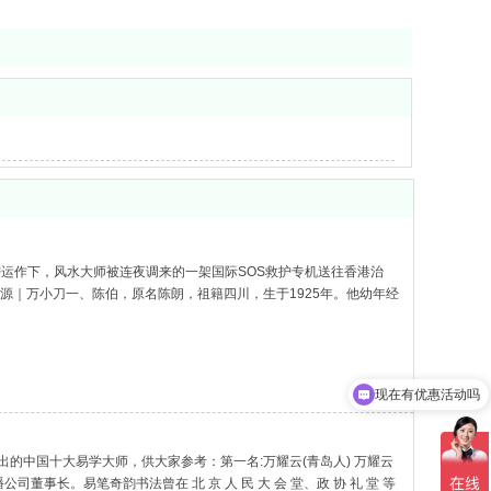
密运作下，风水大师被连夜调来的一架国际SOS救护专机送往香港治
源｜万小刀一、陈伯，原名陈朗，祖籍四川，生于1925年。他幼年经
山修炼多年。青城山是中国四大道教名山之一，位列五大仙山之一
现在有优惠活动吗
中国十大易学大师，供大家参考：第一名:万耀云(青岛人) 万耀云
事长。易笔奇韵书法曾在 北 京 人 民 大 会 堂、政 协 礼 堂 等