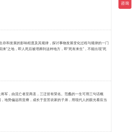
万老师在人民大会堂接受央视记者采访并挥毫泼墨万
生存和发展的影响程度及其规律，探讨事物发展变化过程与规律的一门
来”之地，即人死后被埋葬到这种地方，即“死有来生”，不能出现“死
择一个风水好的地方来为逝者作安放之地。寻找
上将军，由流亡者至商圣，三迁皆有荣名。范蠡的一生可用三句话概
国，地势偏远而贫瘠，成长于贫苦农家的子弟，用现代人的眼光看应当
悟着《道德经》中 深藏若虚、君子盛德若愚 的精彩言论，