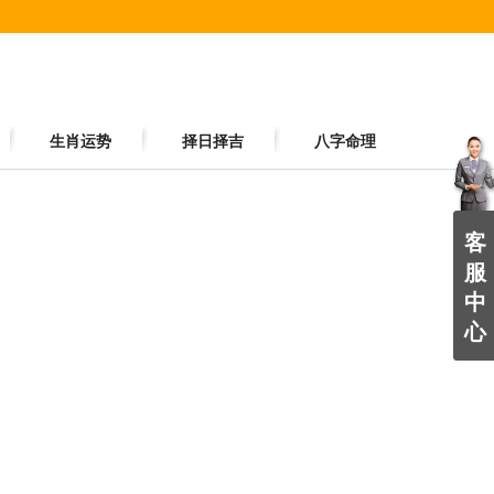
生肖运势
择日择吉
八字命理
客
服
中
心