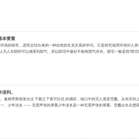
采，同时多次接受过 央 视 及地方电视台多家媒的体采访，备受国内外人士关注。
基本要素
然环境的研究，进而总结出来的一种自然的生克关系的学问。它是研究地理环境对人类
，认为人在阴间可以感受到阳气，所以阳宅中最好不能有阴气存在。阴宅一般是指“阴尽阳
地来说也是一样的，因为我们每个人都是死去后被安葬到这里来的，所以墓地也要求选
年淡利。
。秦相李斯曾发出过 千载之下谁可比伦 的感叹，他口中的完人便是范蠡。从布衣到
一、少年淡名 —— 无需声张的厚重少年淡名是一种无需声张的厚重。范蠡出生在楚
未影响这位天纵之才的成长。二十岁的范蠡反复咀嚼着楚庄王韬光养晦的故事，仔细感