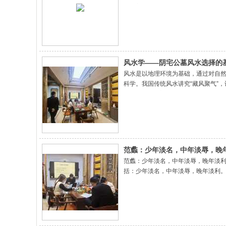
以及美国、澳大利亚等世界各地大展风
风水学——阴宅公墓风水选择的
风水是以地理环境为基础，通过对自
科学。我国传统风水讲究“藏风聚气”
人墓”、“死人房”等现象。对于公墓
范蠡：少年淡名，中年淡辱，晚
范蠡：少年淡名，中年淡辱，晚年淡利
括：少年淡名，中年淡辱，晚年淡利。
属于典型的穷二代。但身处社会底层并