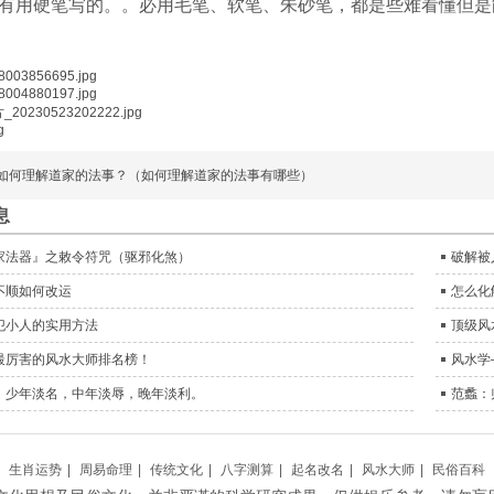
有用硬笔写的。。必用毛笔、软笔、朱砂笔，都是些难看懂但是
如何理解道家的法事？（如何理解道家的法事有哪些）
息
家法器』之敕令符咒（驱邪化煞）
破解被
不顺如何改运
怎么化
犯小人的实用方法
顶级风
最厉害的风水大师排名榜！
风水学
：少年淡名，中年淡辱，晚年淡利。
范蠡：
生肖运势
|
周易命理
|
传统文化
|
八字测算
|
起名改名
|
风水大师
|
民俗百科