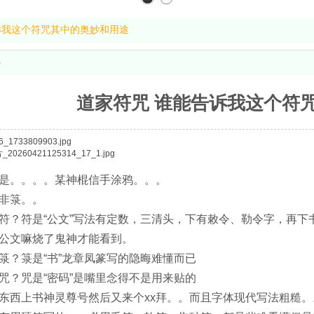
诉我这个符咒其中的奥妙和用途
容
道家符咒 谁能告诉我这个符
是。。。。某神棍信手涂鸦。。。
非箓。。
符？符是“公文”写法有定数，三清头，下有敕令、勒令字，再
公文嘛烧了鬼神才能看到。
箓？箓是“书”龙章凤篆写的隐晦难懂而已
咒？咒是“密码”是嘴里念得不是用来贴的
东西上书神灵尊号然后又来个xx拜。。而且字体现代写法粗糙。