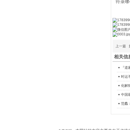
符箓哪
上一篇
相关信
『道
时运
化解
中国
范蠡