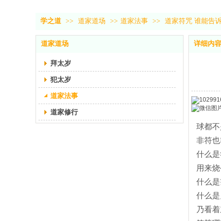
学之道
>>
道家道场
>>
道家法事
>>
道家符咒 谁能告
道家道场
详细内
拜太岁
犯太岁
道家法事
道家修行
球都不
非符也
什么是
用来烧
什么是
什么是
乃看着