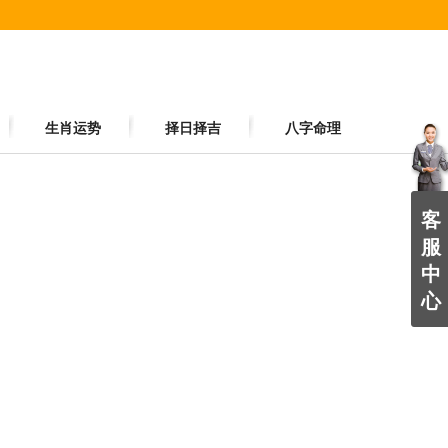
生肖运势
择日择吉
八字命理
客
服
中
心