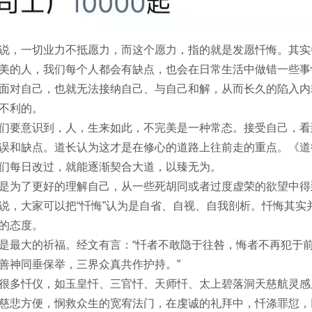
说，一切业力不抵愿力，而这个愿力，指的就是发愿忏悔。其实每
美的人，我们每个人都会有缺点，也会在日常生活中做错一些事
面对自己，也就无法接纳自己、与自己和解，从而长久的陷入内
不利的。
们要意识到，人，生来如此，不完美是一种常态。接受自己，看
误和缺点。道长认为这才是在修心的道路上往前走的重点。《道
们每日改过，就能逐渐契合大道，以臻无为。
是为了更好的理解自己，从一些死胡同或者过度虚荣的欲望中得
说，大家可以把“忏悔”认为是自省、自视、自我剖析。忏悔其
的态度。
是最大的祈福。经文有言：“忏者不敢隐于往咎，悔者不再犯于
善神同垂保举，三界众真共作护持。”
很多忏仪，如玉皇忏、三官忏、天师忏、太上碧落洞天慈航灵感
慈悲方便，悯救众生的宽宥法门，在虔诚的礼拜中，忏涤罪愆，