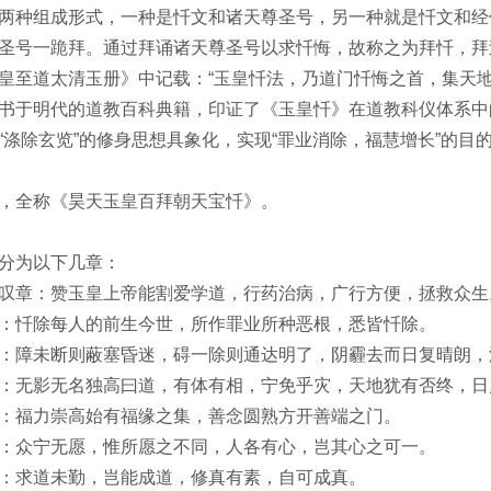
两种组成形式，一种是忏文和诸天尊圣号，另一种就是忏文和经
圣号一跪拜。通过拜诵诸天尊圣号以求忏悔，故称之为拜忏，拜
皇至道太清玉册》中记载：“玉皇忏法，乃道门忏悔之首，集天地
书于明代的道教百科典籍，印证了《玉皇忏》在道教科仪体系中
“涤除玄览”的修身思想具象化，实现“罪业消除，福慧增长”的目
，全称《昊天玉皇百拜朝天宝忏》。
分为以下几章：
叹章：赞玉皇上帝能割爱学道，行药治病，广行方便，拯救众生
：忏除每人的前生今世，所作罪业所种恶根，悉皆忏除。
：障未断则蔽塞昏迷，碍一除则通达明了，阴霾去而日复晴朗，
：无影无名独高曰道，有体有相，宁免乎灾，天地犹有否终，日
：福力崇高始有福缘之集，善念圆熟方开善端之门。
：众宁无愿，惟所愿之不同，人各有心，岂其心之可一。
：求道未勤，岂能成道，修真有素，自可成真。