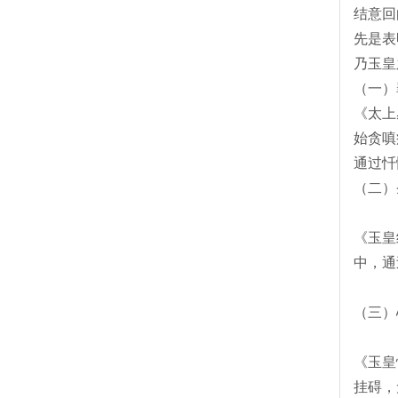
结意回
先是表
乃玉皇
（一）
《太上
始贪嗔
通过忏
（二）
《玉皇
中，通
（三）
《玉皇
挂碍，