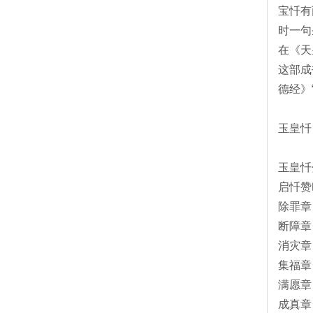
宝忏有
时一句
在《天
这部成
德经》
玉皇忏
玉皇忏
启忏赞
除罪章
断障章
消灾章
集福章
满愿章
成真章