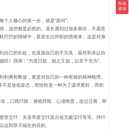
个人修心的第一步，就是“面对”。
情，这些都是必然的。道长遇到过很多善信，不愿意
耗拧巴的情绪中，甚至生出抑郁的情绪来，这是对身
到自己的长处，也直面自己的不完美，面对和承认自
德经》强调：“为道日损，损之又损，以至于无为”。
到剥离和释放，更是对自己的一种有效的精神梳理。
实并不是放低姿态，而恰恰是一种为了谋求更好，而积
前非，口既忏陈，身能拜跪，心须悔责，改过迁善，即
度世宝忏、关圣帝君宝忏及吕祖无极宝忏等等。拜忏
以达到罪灭福生的目的。