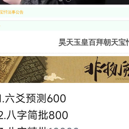
宝忏法事公告
容
昊天玉皇百拜朝天宝