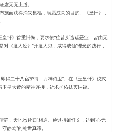
证虚无无上道。
布施而获得消灾集福，满愿成真的目的。《皇忏》，
。
玉皇忏》首重忏悔，要求依“往昔所造诸恶业，皆由无
是对《度人经》“开度人鬼，咸得成仙”理念的践行，
，即得二十八宿护持，万神侍卫”。在《玉皇忏》仪式
立与玉皇大帝的精神连接，祈求护佑祛灾纳福。
清静，天地悉皆归”相通。通过持诵忏文，达到“心无
，守静笃”的处世真谛。