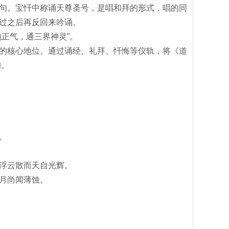
句。宝忏中称诵天尊圣号，是唱和拜的形式，唱的同
过之后再反回来吟诵。
正气，通三界神灵”。
的核心地位。通过诵经、礼拜、忏悔等仪轨，将《道
的。
。
浮云散而天自光辉。
月尚闻薄蚀。