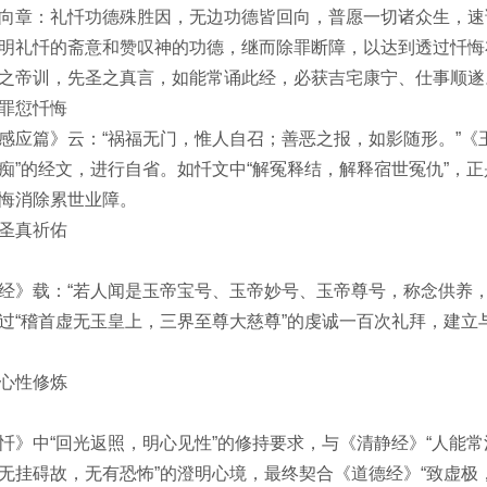
向章：礼忏功德殊胜因，无边功德皆回向，普愿一切诸众生，速
明礼忏的斋意和赞叹神的功德，继而除罪断障，以达到透过忏悔
之帝训，先圣之真言，如能常诵此经，必获吉宅康宁、仕事顺遂
罪愆忏悔
感应篇》云：“祸福无门，惟人自召；善恶之报，如影随形。”《
痴”的经文，进行自省。如忏文中“解冤释结，解释宿世冤仇”，正
悔消除累世业障。
圣真祈佑
经》载：“若人闻是玉帝宝号、玉帝妙号、玉帝尊号，称念供养
过“稽首虚无玉皇上，三界至尊大慈尊”的虔诚一百次礼拜，建
心性修炼
忏》中“回光返照，明心见性”的修持要求，与《清静经》“人能常
无挂碍故，无有恐怖”的澄明心境，最终契合《道德经》“致虚极