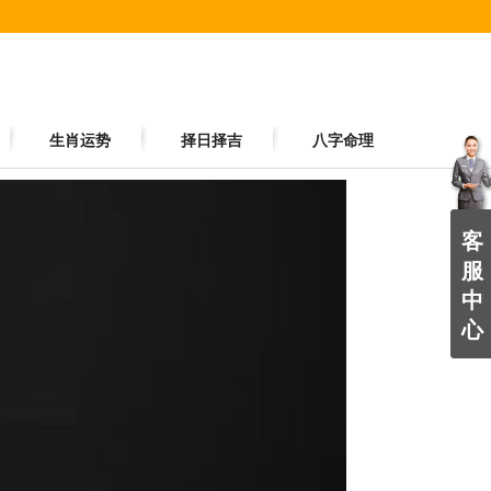
生肖运势
择日择吉
八字命理
客
服
中
心