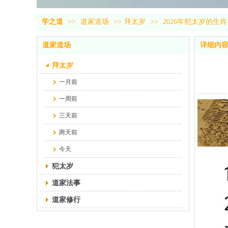
学之道
>>
道家道场
>>
拜太岁
>>
2026年犯太岁的生
道家道场
详细内
拜太岁
一月前
一周前
三天前
两天前
今天
犯太岁
道家法事
道家修行