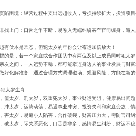
资陷困境：经营过程中支出远超收入，亏损持续扩大，投资项目
非找上门：口舌之争不断，易卷入无端纠纷甚至官司缠身，遭人
起有伏本是常态，但犯太岁的年份会让霉运加倍放大！
惕的是，若一个家庭或合作团队中有两位及以上成员同时犯太岁
亲友之间，一人运势不稳，都可能牵连身边人的事业发展与财富积
做好化解准备，通过合理方式调理磁场、规避风险，方能在新的
6年犯太岁生肖
，值太岁、刑太岁，双重犯太岁，事业财运受阻，健康易出问题
，冲太岁，运势动荡，易遇事业冲突、投资失利和家庭变故，情
，害太岁，易遭小人陷害，合作破裂，财富压力大，需防官司纠纷
，破太岁，际关系恶化，口舌是非多，感情易生纠纷，财运不稳