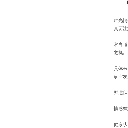
时光悄
其要注
常言道
危机。
具体来
事业发
财运低
情感婚
健康状