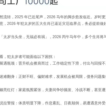
然流转，2025 年已近尾声，2026 马年的脚步愈发临近。岁
意，2026 年犯太岁的五大生肖已逼近灾厄临界点，务必提前做
「太岁当头坐，无福必有祸」，2026 丙午马年中，多个生肖
看，犯太岁者可能面临以下困扰：
展遇瓶颈：晋升机会擦肩而过，工作稳定性下滑，付出与回报不
迷难翻身：正财不旺、偏财难求，发展机会被局限，债务问题集
姻亮红灯：家庭氛围紧张，夫妻间争吵频发、冷战不断，甚至遭
况拉警报：体质明显下降，作息紊乱、日夜颠倒，易遭遇意外受