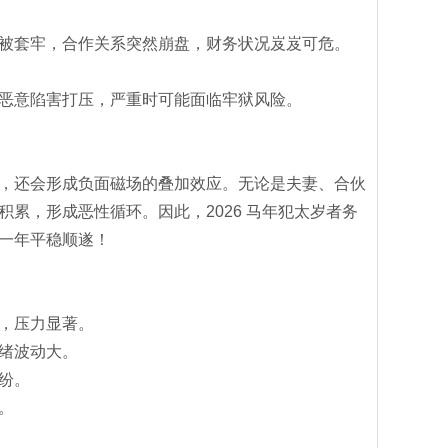
被套牢，合作关系突然崩盘，财务状况岌岌可危。
恶意陷害打压，严重时可能面临牢狱风险。
，还会形成负面磁场的叠加效应。无论是夫妻、合伙
累，形成恶性循环。因此，2026 马年犯太岁者务
一年平稳顺遂！
，压力显著。‌
绪波动大。‌
。‌
。