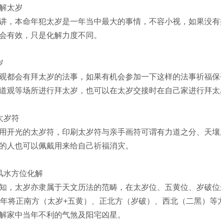
解太岁
讲，本命年犯太岁是一年当中最大的事情，不容小视，如果没有
会有效，只是化解力度不同。
岁
观都会有拜太岁的法事，如果有机会参加一下这样的法事祈福保
道观等场所进行拜太岁，也可以在太岁交接时在自己家进行拜太
太岁符
用开光的太岁符，印刷太岁符与亲手画符可谓有力道之分、天壤
的人也可以佩戴用来给自己祈福消灾。
风水方位化解
知，太岁亦隶属于天文历法的范畴，在太岁位、五黄位、岁破位
6年将正南方（太岁+五黄）、正北方（岁破）、西北（二黑）
解家中当年不利的气煞及阳宅凶星。