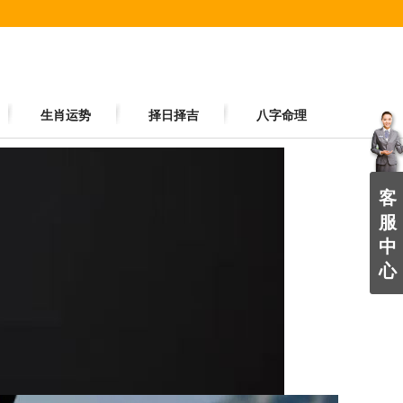
生肖运势
择日择吉
八字命理
客
服
中
心