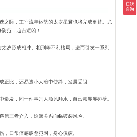
时更迭之际，主宰流年运势的太岁星君也将完成更替。尤
好防范，趋吉避凶！
将与太岁形成相冲、相刑等不利格局，进而引发一系列
成正比，还易遭小人暗中使绊，发展受阻。
中爆发，同一件事别人顺风顺水，自己却屡屡碰壁。
遇第三者介入，婚姻关系面临破裂风险。
伤，日常倍感疲惫犯困，身心俱疲。