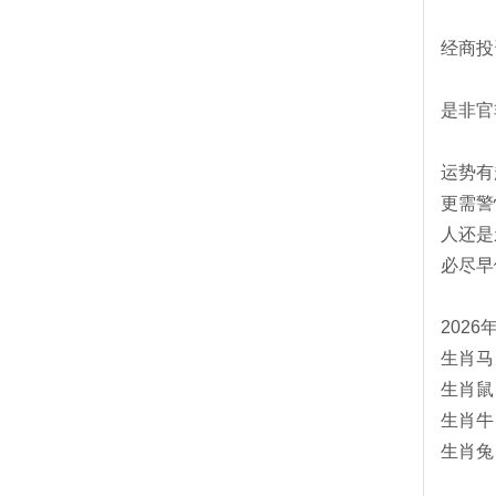
经商投
是非官
运势有
更需警
人还是
必尽早
202
生肖马
生肖鼠
生肖牛
生肖兔