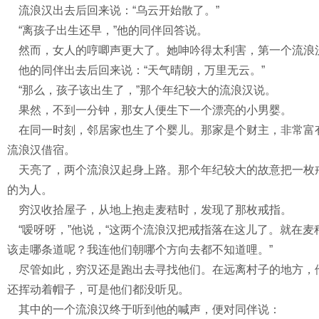
流浪汉出去后回来说：“乌云开始散了。”
“离孩子出生还早，”他的同伴回答说。
然而，女人的哼唧声更大了。她呻吟得太利害，第一个流浪汉
他的同伴出去后回来说：“天气晴朗，万里无云。”
“那么，孩子该出生了，”那个年纪较大的流浪汉说。
果然，不到一分钟，那女人便生下一个漂亮的小男婴。
在同一时刻，邻居家也生了个婴儿。那家是个财主，非常富
流浪汉借宿。
天亮了，两个流浪汉起身上路。那个年纪较大的故意把一枚
的为人。
穷汉收拾屋子，从地上抱走麦秸时，发现了那枚戒指。
“嗳呀呀，”他说，“这两个流浪汉把戒指落在这儿了。就在麦
该走哪条道呢？我连他们朝哪个方向去都不知道哩。”
尽管如此，穷汉还是跑出去寻找他们。在远离村子的地方，
还挥动着帽子，可是他们都没听见。
其中的一个流浪汉终于听到他的喊声，便对同伴说：