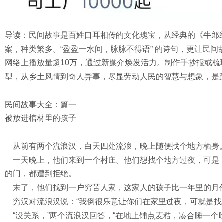
导读：民间故事是百姓口耳相传的文化瑰宝，从经典的《牛郎
案，种类繁多。“盈盈一水间，脉脉不得语” 的诗句，更让民
网络上播放量超10万，通过新媒介焕发活力。制作手抄报或
型，从乡土风情到奇人异事，尽显劳动人民的智慧与想象，是
民间故事大全：篇一
被放进棺材里的孩子
从前有两个流浪汉，白天四处流浪，晚上随便找个地方栖身
一天晚上，他们来到一个村庄。他们想找个地方过夜，可是
的门，都遭到拒绝。
末了，他们找到一户穷苦人家，这家人的孩子比一年里的月
穷汉对流浪汉说：“我倒很乐意让你们在家里过夜，可就是找
“没关系，”两个流浪汉回答，“在地上铺点麦秸，凑合睡一个