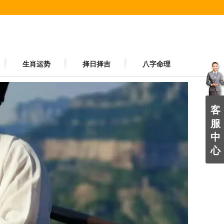
生肖运势
择日择吉
八字命理
客
服
中
心