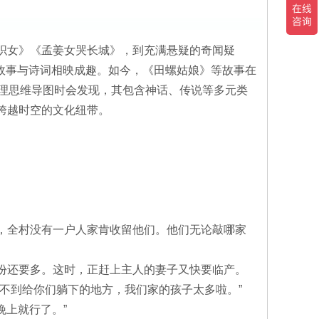
织女》《孟姜女哭长城》，到充满悬疑的奇闻疑
间故事与诗词相映成趣。如今，《田螺姑娘》等故事在
梳理思维导图时会发现，其包含神话、传说等多元类
跨越时空的文化纽带。
。
，全村没有一户人家肯收留他们。他们无论敲哪家
份还要多。这时，正赶上主人的妻子又快要临产。
不到给你们躺下的地方，我们家的孩子太多啦。”
晚上就行了。”