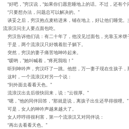
“好吧，”穷汉说，“如果你们愿意睡地上的话。不过，还有个
“只要想办法，问题总可以解决的。”
谈妥之后，穷汉抱点麦秸进来，铺在地上，好让他们睡觉。
流浪汉问主人要点面包吃。
穷汉告诉他们说：有二十年了，他没见过面包，光靠玉米饼
于是，两个流浪汉只好饿着肚子躺下。
突然，穷汉的妻子痛苦地呻吟起来。
“嗳哟，”她叫喊着，“疼死我啦！”
听到呻吟声，穷汉吓了一跳。他想，万一妻子现在生孩子，
这时，一个流浪汉对另一个说：
“到外面去看看天色。”
流浪汉出去后很快回来，说：“云很厚。”
“嗯，”他的同伴回答，“那就是说，离孩子出生还早得很哩。”
可是，女人的呻吟声越来越大了。
女人哼哼得很利害，第一个流浪汉又对同伴说：
“再出去看看天色。”