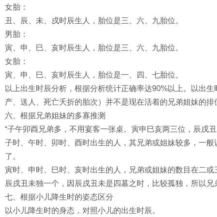
女胎：
丑、辰、未、戌时辰生人，胎位是三、六、九胎位。
男胎：
寅、申、巳、亥时辰生人，胎位是三、六、九胎位。
女胎：
寅、申、巳、亥时辰生人，胎位是一、四、七胎位。
以上出生时辰分析，根据分析统计正确率达90%以上。以出
产、送人、死亡夭折的胎次）并不是现在活着的兄弟姐妹的排
六、根据兄弟姐妹的多寡推测
“子午卯酉兄弟多，不用宴客一张桌。寅申巳亥两三位，辰戌丑
子时、午时、卯时、酉时出生的人，其兄弟或姐妹较多，一般
了。
寅时、申时、巳时、亥时出生的人，兄弟或姐妹的数目在二或
辰戌丑未独一个，因辰戌丑未是四墓之时，比较孤独，所以兄
七、根据小儿降生时的姿态区分
以小儿降生时的身态，对照小儿的出生时辰。