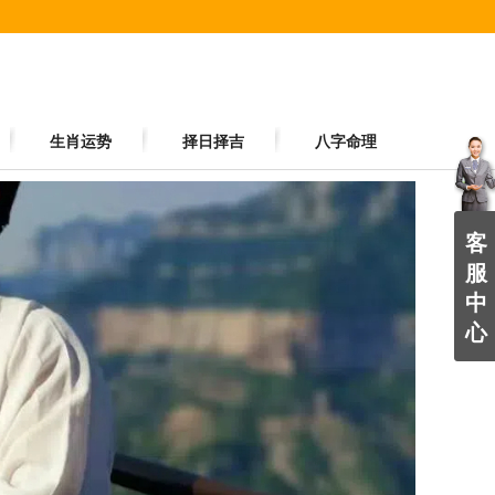
生肖运势
择日择吉
八字命理
客
服
中
心