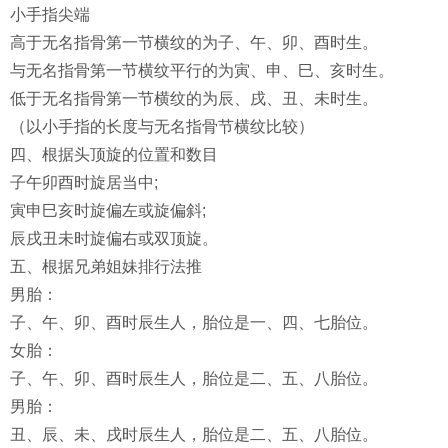
小手指尖端
高于无名指骨第一节横纹的为子、午、卯、酉时生。
与无名指骨第一节横纹平行的为寅、申、巳、亥时生。
低于无名指骨第一节横纹的为辰、戌、丑、未时生。
（以小手指的长度与无名指骨节横纹比较）
四、根据头顶旋的位置和数目
子午卯酉时旋居当中;
寅申巳亥时旋偏左或旋偏斜;
辰戌丑未时旋偏右或双顶旋。
五、根据兄弟姐妹排行法推
男胎：
子、午、卯、酉时辰生人，胎位是一、四、七胎位。
女胎：
子、午、卯、酉时辰生人，胎位是二、五、八胎位。
男胎：
丑、辰、未、戌时辰生人，胎位是二、五、八胎位。