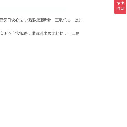
仅凭口诀心法，便能
极速断命、直取核心
，是民
天盲派八字实战课
，带你跳出传统桎梏，回归易