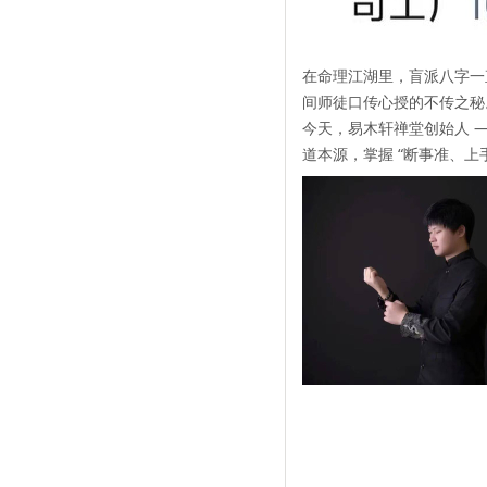
在命理江湖里，盲派八字一
间师徒口传心授的不传之秘
今天，易木轩禅堂创始人 
道本源，掌握 “
断事准、上