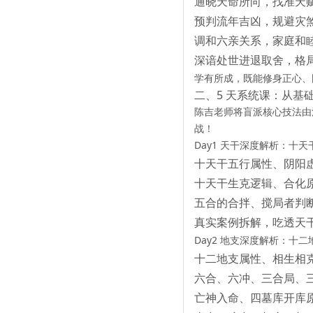
通晓天命所向，找准天
预判流年吉凶，规避灾
调和六亲关系，家庭和
深谙处世进退取舍，格
学有所成，既能
修身正心、
二、5 天系统课：从基
陈吉老师将盲派核心技法
由
战
！
Day1 天干深度解析：十
十天干五行属性、阴阳
十天干生克逻辑、合化
五合的合拌、搅局者判
真实案例拆解，吃透天
Day2 地支深度解析：十
十二地支属性、相生相
六合、六冲、三合局、
亡神入命、四墓库开库