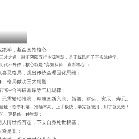
战绝学，断命直指核心
三才之道，融汇阴阳五行本源智慧，是
正统民间子平实战绝学
。
历代不外传
，核心就是 “
弃繁从简、直断核心
”：
执喜忌格局，跳出传统命理固化思维；
分、格局做功
三大精髓；
解刑冲合害破墓库等气机规律；
，
无需繁琐推演，精准直断六亲、婚姻、财运、灾厄、寿元
。
验证：
断事利落、准确率高、上手极快
，学完就能用，用了就见效！
艺，更是
修一种智慧
：
明人情世俗百态，下立自身处世根基；
友避是非；