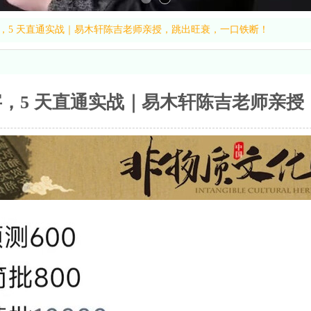
，5 天直通实战｜易木轩陈吉老师亲授，跳出旺衰，一口铁断！
，5 天直通实战｜易木轩陈吉老师亲授