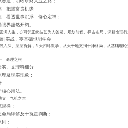
赋赛道，明晰求财兴业之路；
煞，把握富贵机缘；
睦；看透世事沉浮，修心定神；
局眼界豁然开阔。
圆满人生
，亦可凭正统技艺
为人答疑、规划前程、择吉布局
，深耕命理行
础到实战，零基础也能学会
浅入深、层层拆解
，5 天闭环教学，从天干地支到十神格局，从基础理论
天干，命理之根
虚实、文理科细分；
原理及现实现象；
断；
干核心用法。
二地支，气机之本
克规律；
三会局详解及干扰星判断；
原则；