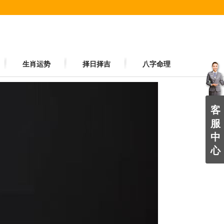
生肖运势
择日择吉
八字命理
客
服
中
心