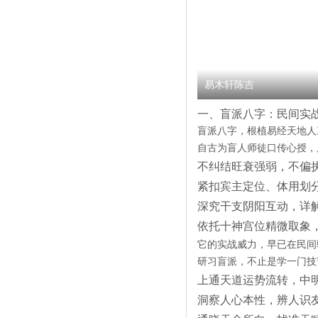
易木轩陈吉
一、盲派八字：民间实
盲派八字，根植易经天地人
自古为盲人师徒口传心授，
不纠结旺衰强弱，不偏
紧扣
宾主定位、体用划
深究干支阴阳互动，详
依托十神宫位精微取象
它的实战威力，早已在民间
研习盲派，不止是学一门技
上通天道运势流转，中
洞察人心本性，辨人识