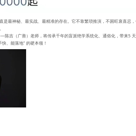
直是
最神秘、最实战、最精准
的存在。它不靠繁琐推演，不困旺衰喜忌，
。
——
陈吉（广善）老师
，将传承千年的盲派绝学系统化、通俗化，带来
5 
手快、能落地
” 的硬本领！