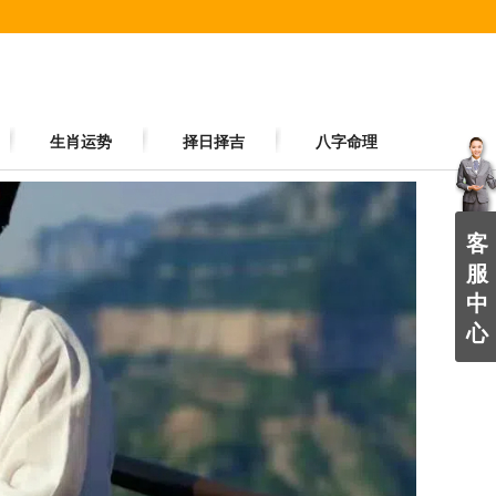
生肖运势
择日择吉
八字命理
客
服
中
心