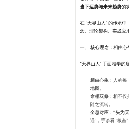
当下运势与未来趋势
的
在 “天界山人” 的传承中
念、理论架构、实战应用
一、 核心理念：相由心
“天界山人” 手面相学的
相由心生
：人的每
地图
。
命相双修
：相不仅
随之流转。
全息对应
：
“头为
遇”，手诊看 “根基” 