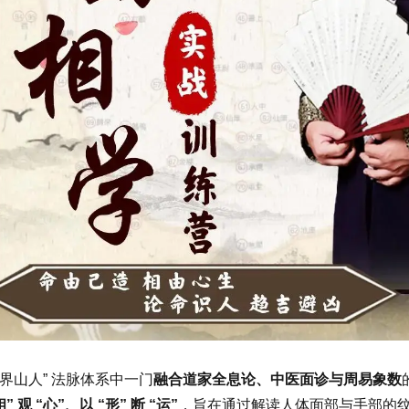
天界山人” 法脉体系中一门
融合道家全息论、中医面诊与周易象数
相” 观 “心”、以 “形” 断 “运”
，旨在通过解读人体面部与手部的