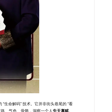
的 “生命解码” 技术。它并非街头巷尾的 “看
纹路、气色、骨骼，洞察一个人
先天禀赋、