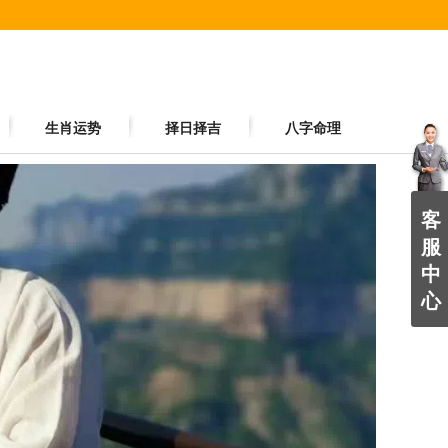
生肖运势
择日择吉
八字命理
客
服
中
心