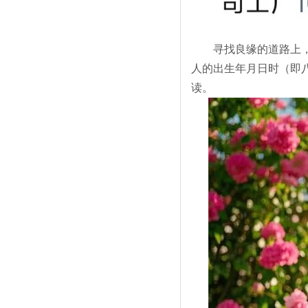
寻找良缘的道路上，八
人的出生年月日时（即
读。