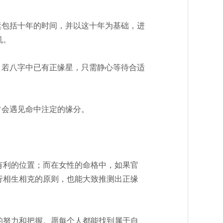
包括十年的时间，并以这十年为基础，进
机。
若八字中已有正缘星，只需静心等待合适
常会遇见命中注定的缘分。
利的位置；而在女性的命格中，如果官
行相生相克的原则，也能大致推测出正缘
努力和把握。愿每个人都能找到属于自